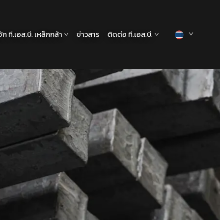
้จัก ที.เอส.บี. เหล็กกล้า
ข่าวสาร
ติดต่อ ที.เอส.บี.