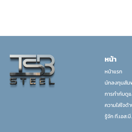
หน้า
หน้าแรก
นักลงทุนสัมพ
การกำกับดูแ
ความใส่ใจด้า
รู้จัก ที.เอส.บ