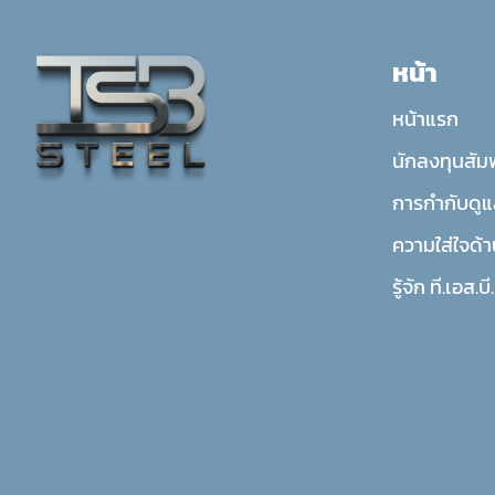
หน้า
หน้าแรก
นักลงทุนสัมพ
การกำกับดูแ
ความใส่ใจด้า
รู้จัก ที.เอส.บ