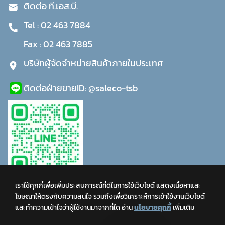
ติดต่อ ที.เอส.บี.
Tel :
02 463 7884
Fax :
02 463 7885
บริษัทผู้จัดจำหน่ายสินค้าภายในประเทศ
ติดต่อฝ่ายขาย
ID:
@saleco-tsb
เราใช้คุกกี้เพื่อเพิ่มประสบการณ์ที่ดีในการใช้เว็บไซต์ แสดงเนื้อหาและ
โฆษณาให้ตรงกับความสนใจ รวมถึงเพื่อวิเคราะห์การเข้าใช้งานเว็บไซต์
และทำความเข้าใจว่าผู้ใช้งานมาจากที่ใด
อ่าน
นโยบายคุกกี้
เพิ่มเติม
COPYRIGHT © 2021