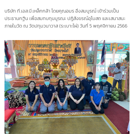
บริษัท ที.เอส.บี.เหล็กกล้า โดยคุณอมร อึงสมบูรณ์ เข้าร่วมเป็น
ประธานกฐิน เพื่อสมทบทุนบูรณะ ปฎิสังขรณ์อุโบสถ และเสนาสนะ
ภายในวัด ณ วัดปทุมวนาวาส (ระเบาะไผ่) วันที่ 5 พฤศจิกายน 2566